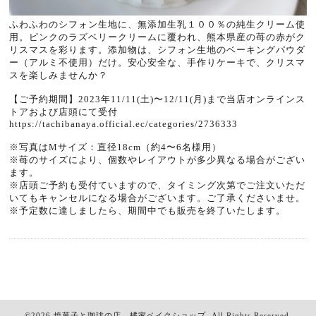
ふわふわのシフォン生地に、無添加生乳１００％の純生クリーム使
用。ピンクのラズベリークリームに覆われ、熊本県産の苺の赤がク
リスマスを彩ります。添加物は、シフォン生地のベーキングパウダ
ー（アルミ不使用）だけ。安心安全な、手作りケーキで、クリスマ
スを楽しみませんか？
【ご予約期間】2023年11/11(土)〜12/11(月)まで当店オンラインス
トアおよび店頭にて受付
https://tachibanaya.official.ec/categories/2736333
※写真はMサイズ：直径18cm（約4〜6名様用）
※苺のサイズにより、個数やレイアウトが多少異なる場合がござい
ます。
※店頭ご予約も受付ていますので、タイミング次第でご注文いただ
いてもキャンセルになる場合がございます。ご了承くださいませ。
※予定数に達しましたら、期間中でも販売を終了いたします。
©2026
焼菓子と珈琲の店 橘家ベイクショップ
. All Rights Reserved.