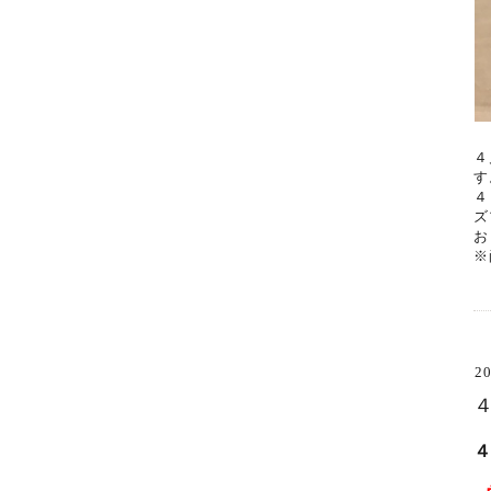
４
す
４
ズ
お
※
20