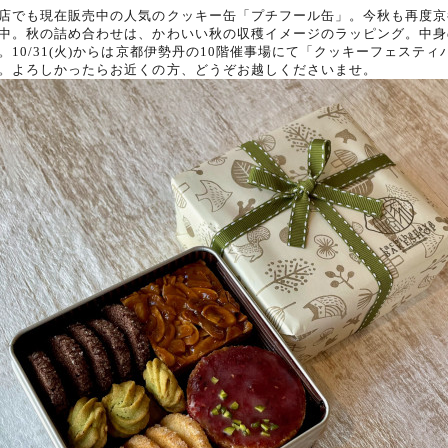
店でも現在販売中の
人気のクッキー缶「プチフール缶」。
今秋も再度京
中。
秋の詰め合わせは、かわいい秋の収穫イメージのラッピング。中身
。10/31(火)からは京都伊勢丹の10階催事場にて「クッキーフェス
。よろしかったらお近くの方、どうぞお越しくださいませ。