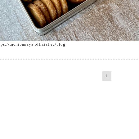
tps://tachibanaya.official.ec/blog
1